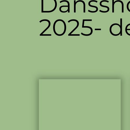
Danssho
2025- d