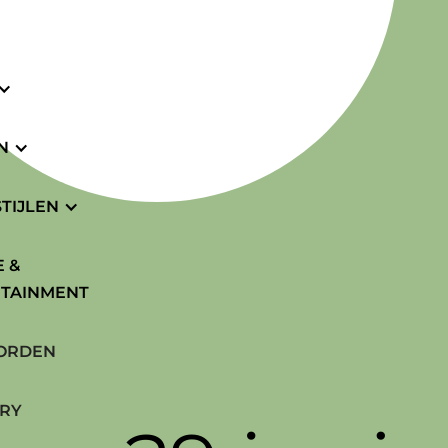
N
TIJLEN
 &
TAINMENT
ORDEN
RY